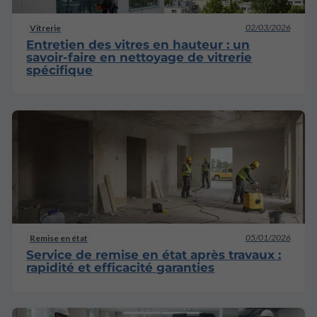
02/03/2026
Vitrerie
Entretien des vitres en hauteur : un
savoir-faire en nettoyage de vitrerie
spécifique
05/01/2026
Remise en état
Service de remise en état après travaux :
rapidité et efficacité garanties