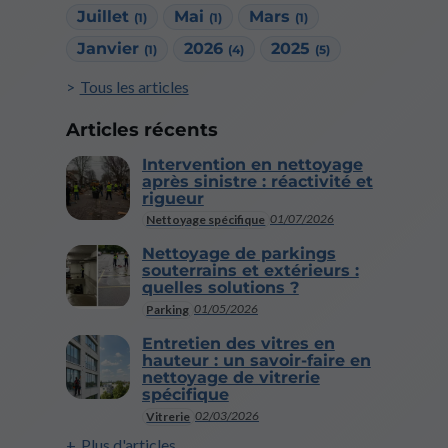
Juillet
Mai
Mars
(1)
(1)
(1)
Janvier
2026
2025
(1)
(4)
(5)
Tous les articles
Articles récents
Intervention en nettoyage
après sinistre : réactivité et
rigueur
01/07/2026
Nettoyage spécifique
Nettoyage de parkings
souterrains et extérieurs :
quelles solutions ?
01/05/2026
Parking
Entretien des vitres en
hauteur : un savoir-faire en
nettoyage de vitrerie
spécifique
02/03/2026
Vitrerie
Plus d'articles