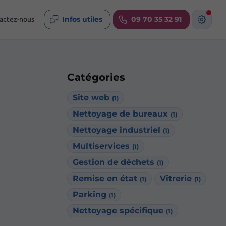
Infos utiles
09 70 35 32 91
actez-nous
Catégories
Site web
(1)
Nettoyage de bureaux
(1)
Nettoyage industriel
(1)
Multiservices
(1)
Gestion de déchets
(1)
Remise en état
Vitrerie
(1)
(1)
Parking
(1)
Nettoyage spécifique
(1)