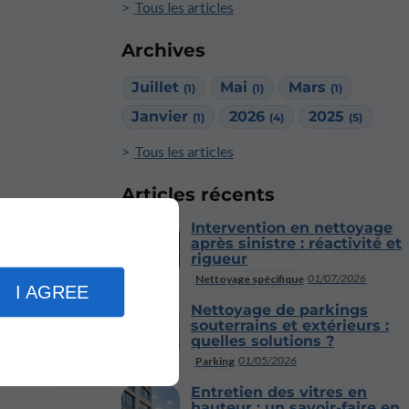
Tous les articles
Archives
Juillet
Mai
Mars
(1)
(1)
(1)
Janvier
2026
2025
(1)
(4)
(5)
Tous les articles
Articles récents
Intervention en nettoyage
après sinistre : réactivité et
rigueur
01/07/2026
Nettoyage spécifique
I AGREE
Nettoyage de parkings
souterrains et extérieurs :
quelles solutions ?
01/05/2026
Parking
Entretien des vitres en
hauteur : un savoir-faire en