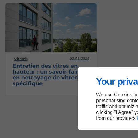
02/03/2026
Vitrerie
Entretien des vitres en
hauteur : un savoir-faire
en nettoyage de vitrerie
Your priva
spécifique
We use Cookies to
personalising conte
traffic and optimizi
clicking "I Agree" 
from our providers