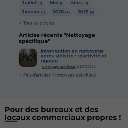
Juillet
Mai
Mars
(1)
(1)
(1)
Janvier
2026
2025
(1)
(4)
(5)
Tous les articles
Articles récents "Nettoyage
spécifique"
Intervention en nettoyage
après sinistre : réactivité et
rigueur
01/07/2026
Nettoyage spécifique
Plus d'articles "Nettoyage spécifique"
Pour des bureaux et des
locaux commerciaux propres !